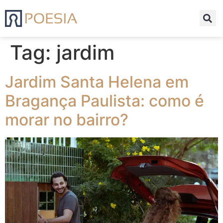
Tag:
jardim
Jardim Santa Helena em
Bragança Paulista: como é
morar no bairro?